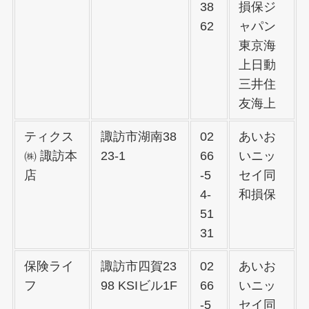
38
損保ジ
62
ャパン
東京海
上日動
三井住
友海上
ティクス
諏訪市湖南38
02
あいお
㈱ 諏訪本
23-1
66
いニッ
店
-5
セイ同
4-
和損保
51
31
保険ライ
諏訪市四賀23
02
あいお
フ
98 KSIビル1F
66
いニッ
-5
セイ同