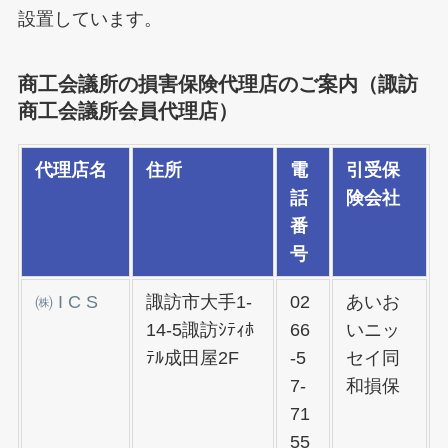
設置しています。
商工会議所の損害保険代理店のご案内（諏訪
商工会議所会員代理店）
代理店名
住所
電
引受保
話
険会社
番
号
㈱ I C S
諏訪市大手1-
02
あいお
14-5諏訪ｼﾃｨﾎ
66
いニッ
ﾃﾙ成田屋2F
-5
セイ同
7-
和損保
71
55