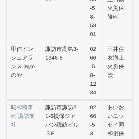
-5
火災保
8-
険㈱
53
01
甲信イン
諏訪市高島3-
02
三井住
シュアラ
1346-5
66
友海上
ンス ㈱か
-5
火災保
のや
8-
険
12
34
昭和商事
諏訪市諏訪2-
02
あいお
㈱ 諏訪支
1-6損保ジャ
66
いニッ
社
パン諏訪ビル
-5
セイ同
３F
3-
和損保