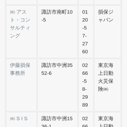
㈱ アス
諏訪市南町10
01
損保ジ
ト・コン
-5
20
ャパン
サルティ
-5
ング
7-
27
60
伊藤損保
諏訪市中洲35
02
東京海
事務所
52-6
66
上日動
-5
火災保
8-
険㈱
29
89
㈱ S I S
諏訪市中洲15
02
東京海
36-1
66
上日動