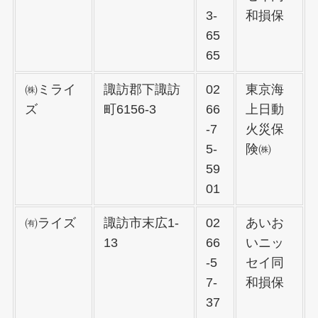
3-
和損保
65
65
㈱ミライ
諏訪郡下諏訪
02
東京海
ズ
町6156-3
66
上日動
-7
火災保
5-
険㈱
59
01
㈲ライズ
諏訪市末広1-
02
あいお
13
66
いニッ
-5
セイ同
7-
和損保
37