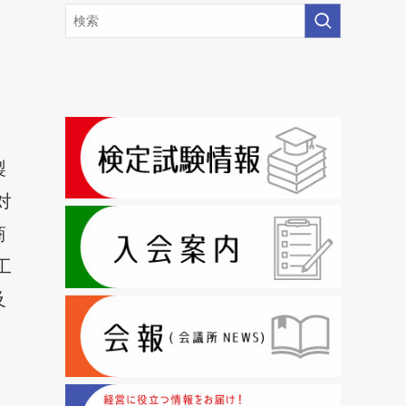
製
対
商
工
及